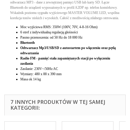
odtwarzacz MP3 - dane z zewnętrznej pamięci USB lub karty SD. Łącze
Bluetooth do urządzeń wyposażonych w profil A2DP np. telefon komórkowy.
Wskaźnik poziomu sygnału wyjściowego MASTER VOLUME LED, wspólna
korekcja tonów niskich i wysokich. Całość z możliwością zdalnego sterowania.
Moc wyjściowa RMS: 350W (100V, 70V, 4-8-16 Ohm)
6 stref z indywidualną regulacją głośności
Pasmo przenoszenia: od 50 Hz do 18 000 Hz
Bluetooth
Odtwarzacz Mp3/USB/SD z autostartem po włączeniu oraz pętlą
odtwarzania
Radio FM - pamięć stała zapamiętanych stacji po wyłączeniu
zasilania
Zasilanie: 230V~/50Hz AC
Wymiary: 480 x 88 x 390 mm
Masa ok 14 kg
7 INNYCH PRODUKTÓW W TEJ SAMEJ
KATEGORII: