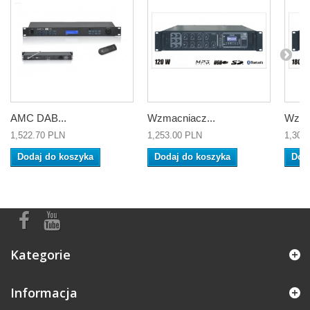
AMC DAB...
Wzmacniacz...
Wzma
1,522.70 PLN
1,253.00 PLN
1,307
Dodaj do koszyka
Dodaj do koszyka
Dod
Kategorie
Informacja