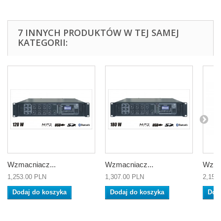
7 INNYCH PRODUKTÓW W TEJ SAMEJ
KATEGORII:
Wzmacniacz...
Wzmacniacz...
Wzma
1,253.00 PLN
1,307.00 PLN
2,150
Dodaj do koszyka
Dodaj do koszyka
Dod