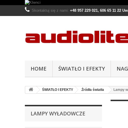
Skontaktuj się z nami:
+48 957 229 021, 606 65 11 22 U
HOME
ŚWIATŁO I EFEKTY
NAG
ŚWIATŁO I EFEKTY
Źródła światła
Lampy w
LAMPY WYŁADOWCZE