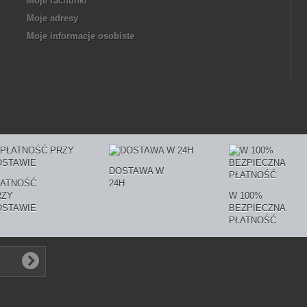
Moje rachunki
Moje adresy
Moje informacje osobiste
DOSTAWA W
ŁATNOŚĆ
24H
RZY
W 100%
OSTAWIE
BEZPIECZNA
PŁATNOŚĆ