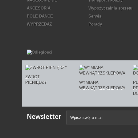
NAGŁOŚNIENIE
Transport i koszty
AKCESORIA
Wypożyczalnia sprzętu
POLE DANCE
Serwis
WYPRZEDAŻ
Porady
ZWROT
PIENIĘDZY
WYMIANA
P
WEWNĄTRZSKLEPOWA
P
D
Newsletter