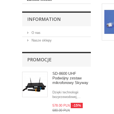
INFORMATION
O nas
Nasze sklepy
PROMOCJE
SD-8600 UHF
Podwójny zestaw
mikrofonowy Skyway
Dzięki technologii
bezprzewodowej,...
-15%
578.00 PLN
680.00 PLN