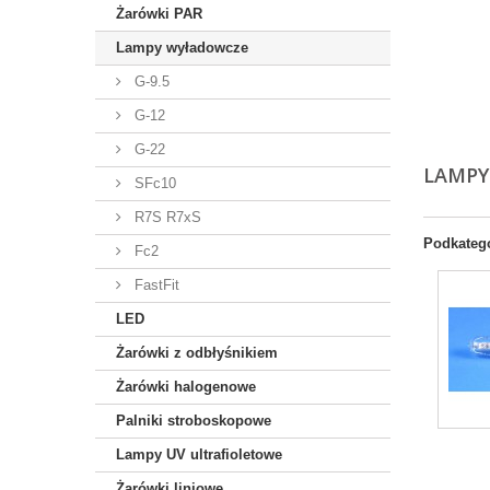
Żarówki PAR
Lampy wyładowcze
G-9.5
G-12
G-22
LAMP
SFc10
R7S R7xS
Podkateg
Fc2
FastFit
LED
Żarówki z odbłyśnikiem
Żarówki halogenowe
Palniki stroboskopowe
Lampy UV ultrafioletowe
Żarówki liniowe