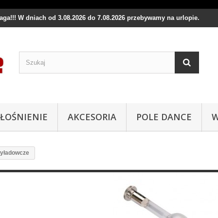
waga!!! W dniach od 3.08.2026 do 7.08.2026 przebywamy na urlopie.
ŁOŚNIENIE
AKCESORIA
POLE DANCE
W
yładowcze