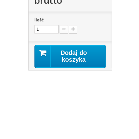
brutto
Ilość
Dodaj do
koszyka