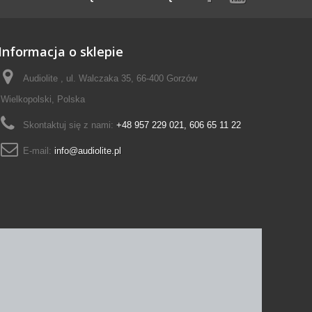
Informacja o sklepie
Audiolite , ul. Walczaka 35, 66-400 Gorzów
Wielkopolski, Polska
Skontaktuj się z nami:
+48 957 229 021, 606 65 11 22
E-mail:
info@audiolite.pl