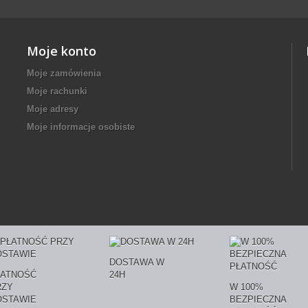
Moje konto
Moje zamówienia
Moje rachunki
Moje adresy
Moje informacje osobiste
DOSTAWA W
ŁATNOŚĆ
24H
RZY
W 100%
OSTAWIE
BEZPIECZNA