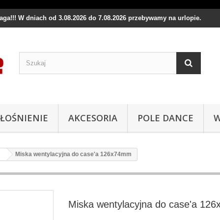
waga!!! W dniach od 3.08.2026 do 7.08.2026 przebywamy na urlopie.
ŁOŚNIENIE
AKCESORIA
POLE DANCE
W
Miska wentylacyjna do case'a 126x74mm
Miska wentylacyjna do case'a 12