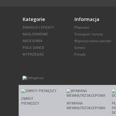
Kategorie
Informacja
ŚWIATŁO I EFEKTY
Płatności
NAGŁOŚNIENIE
Transport i koszty
AKCESORIA
Wypożyczalnia sprzętu
POLE DANCE
Serwis
WYPRZEDAŻ
Porady
ZWROT
PIENIĘDZY
WYMIANA
P
WEWNĄTRZSKLEPOWA
P
D