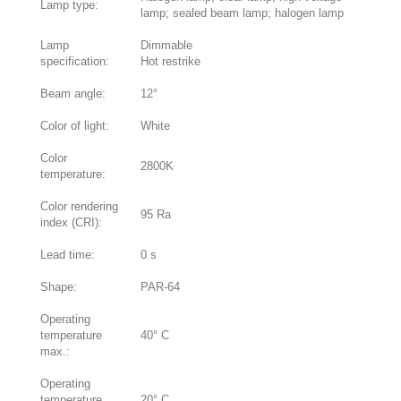
Lamp type:
lamp; sealed beam lamp; halogen lamp
Lamp
Dimmable
specification:
Hot restrike
Beam angle:
12°
Color of light:
White
Color
2800K
temperature:
Color rendering
95 Ra
index (CRI):
Lead time:
0 s
Shape:
PAR-64
Operating
temperature
40° C
max.:
Operating
temperature
20° C