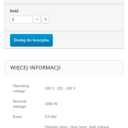
Ilość
Dodaj do koszyka
WIĘCEJ INFORMACJI
Operating
240 V, 220 - 240 V
voltage:
Nominal
1000 W
wattage:
Base:
GX16d
Halogen lamp; clear lamp; high voltage