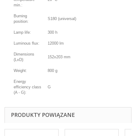
min.:
Burning
S180 (universal)
position:
Lamp life:
300 h
Luminous flux:
12000 lm
Dimensions
152x203 mm
(LxD):
Weight:
800 g
Energy
efficiency class
G
(A - G):
PRODUKTY POWIĄZANE