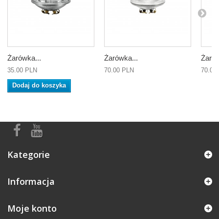
Żarówka...
Żarówka...
Żarów
35.00 PLN
70.00 PLN
70.00
Dodaj do koszyka
Kategorie
Informacja
Moje konto