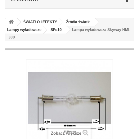
ŚWIATŁO I EFEKTY
Źródła światła
Lampy wyładowcze
SFc10
Lampa wyładowcza Skyway HMI-
300
Zobacz większe