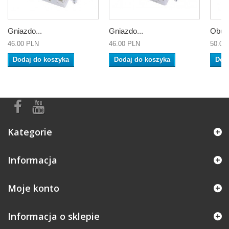
Gniazdo...
Gniazdo...
Obud
46.00 PLN
46.00 PLN
50.00
Dodaj do koszyka
Dodaj do koszyka
Dod
Kategorie
Informacja
Moje konto
Informacja o sklepie