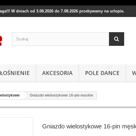
waga!!! W dniach od 3.08.2026 do 7.08.2026 przebywamy na urlopie.
ŁOŚNIENIE
AKCESORIA
POLE DANCE
W
ielostykowe
Gniazdo wielostykowe 16-pin męskie
Gniazdo wielostykowe 16-pin męsk