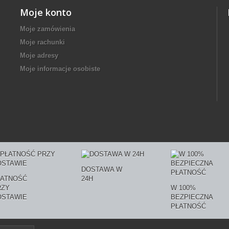
Moje konto
Moje zamówienia
Moje rachunki
Moje adresy
Moje informacje osobiste
DOSTAWA W
ŁATNOŚĆ
24H
RZY
W 100%
OSTAWIE
BEZPIECZNA
PŁATNOŚĆ