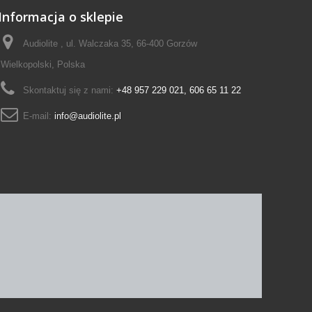
Informacja o sklepie
Audiolite , ul. Walczaka 35, 66-400 Gorzów
Wielkopolski, Polska
Skontaktuj się z nami:
+48 957 229 021, 606 65 11 22
E-mail:
info@audiolite.pl