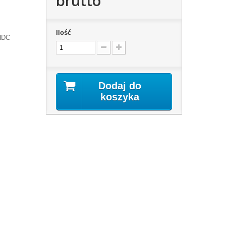
brutto
Ilość
 HDC
Dodaj do
koszyka