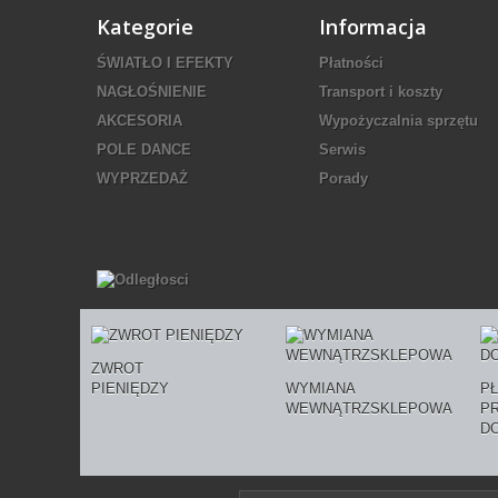
Kategorie
Informacja
ŚWIATŁO I EFEKTY
Płatności
NAGŁOŚNIENIE
Transport i koszty
AKCESORIA
Wypożyczalnia sprzętu
POLE DANCE
Serwis
WYPRZEDAŻ
Porady
ZWROT
PIENIĘDZY
WYMIANA
P
WEWNĄTRZSKLEPOWA
P
D