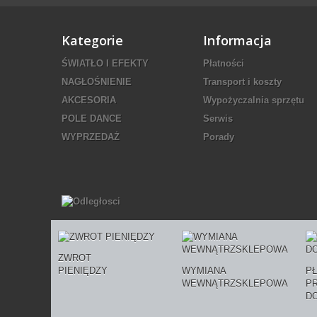
Kategorie
Informacja
ŚWIATŁO I EFEKTY
Płatności
NAGŁOŚNIENIE
Transport i koszty
AKCESORIA
Wypożyczalnia sprzętu
POLE DANCE
Serwis
WYPRZEDAŻ
Porady
ZWROT
PIENIĘDZY
WYMIANA
P
WEWNĄTRZSKLEPOWA
P
D