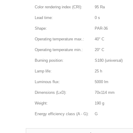
Color rendering index (CRI):
95 Ra
Lead time:
0 s
Shape:
PAR-36
Operating temperature max.:
40° C
Operating temperature min.:
20° C
Burning position:
S180 (universal)
Lamp life:
25 h
Luminous flux:
5000 lm
Dimensions (LxD):
70x114 mm
Weight:
190 g
Energy efficiency class (A - G):
G