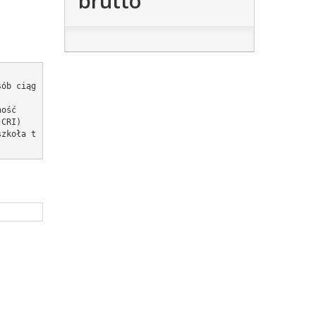
brutto
sób ciąg
ość

CRI)

szkoła t