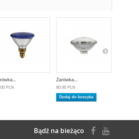
rówka...
Żarówka...
Żarówka...
.00 PLN
80.00 PLN
80.00 PLN
Dodaj do koszyka
Dodaj do
Bądź na bieżąco