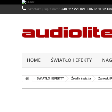
Skontaktuj się z nami:
+48 957 229 021, 606 65 11 22 U
HOME
ŚWIATŁO I EFEKTY
NAG
ŚWIATŁO I EFEKTY
Źródła światła
Żarówki 