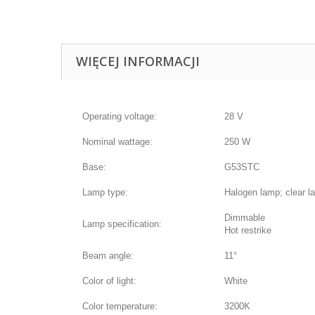
WIĘCEJ INFORMACJI
Operating voltage:
28 V
Nominal wattage:
250 W
Base:
G53STC
Lamp type:
Halogen lamp; clear l
Dimmable
Lamp specification:
Hot restrike
Beam angle:
11°
Color of light:
White
Color temperature:
3200K