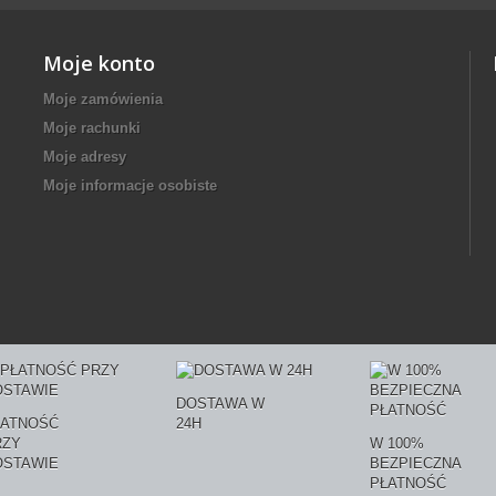
Moje konto
Moje zamówienia
Moje rachunki
Moje adresy
Moje informacje osobiste
DOSTAWA W
ŁATNOŚĆ
24H
RZY
W 100%
OSTAWIE
BEZPIECZNA
PŁATNOŚĆ