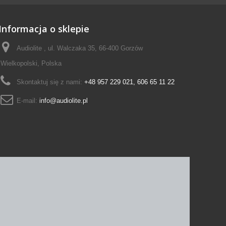
Informacja o sklepie
Audiolite , ul. Walczaka 35, 66-400 Gorzów
Wielkopolski, Polska
Skontaktuj się z nami:
+48 957 229 021, 606 65 11 22
E-mail:
info@audiolite.pl