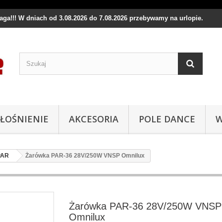
waga!!! W dniach od 3.08.2026 do 7.08.2026 przebywamy na urlopie.
ŁOŚNIENIE
AKCESORIA
POLE DANCE
W
PAR
Żarówka PAR-36 28V/250W VNSP Omnilux
Żarówka PAR-36 28V/250W VNSP
Omnilux