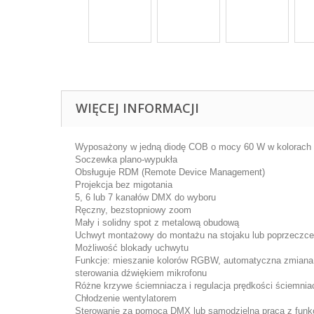
WIĘCEJ INFORMACJI
Wyposażony w jedną diodę COB o mocy 60 W w kolorach c
Soczewka plano-wypukła
Obsługuje RDM (Remote Device Management)
Projekcja bez migotania
5, 6 lub 7 kanałów DMX do wyboru
Ręczny, bezstopniowy zoom
Mały i solidny spot z metalową obudową
Uchwyt montażowy do montażu na stojaku lub poprzeczce
Możliwość blokady uchwytu
Funkcje: mieszanie kolorów RGBW, automatyczna zmiana 
sterowania dźwiękiem mikrofonu
Różne krzywe ściemniacza i regulacja prędkości ściemnia
Chłodzenie wentylatorem
Sterowanie za pomocą DMX lub samodzielna praca z funkc