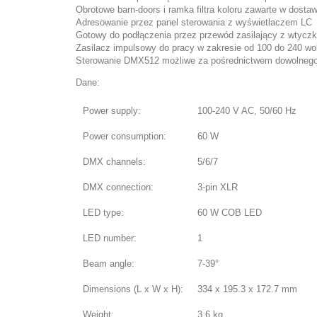
Obrotowe barn-doors i ramka filtra koloru zawarte w dostaw
Adresowanie przez panel sterowania z wyświetlaczem LC
Gotowy do podłączenia przez przewód zasilający z wtycz
Zasilacz impulsowy do pracy w zakresie od 100 do 240 wo
Sterowanie DMX512 możliwe za pośrednictwem dowolnego
Dane:
Power supply:
100-240 V AC, 50/60 Hz
Power consumption:
60 W
DMX channels:
5/6/7
DMX connection:
3-pin XLR
LED type:
60 W COB LED
LED number:
1
Beam angle:
7-39°
Dimensions (L x W x H):
334 x 195.3 x 172.7 mm
Weight:
3.6 kg