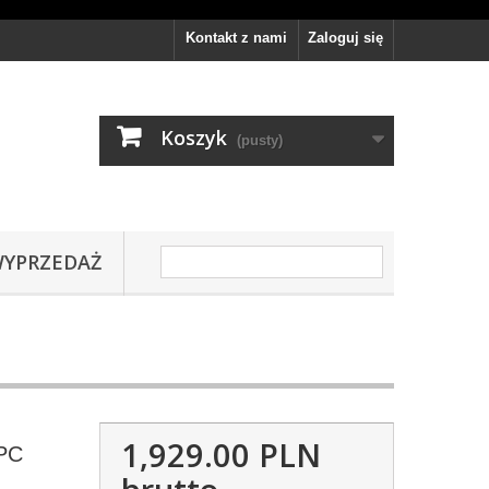
Kontakt z nami
Zaloguj się
Koszyk
(pusty)
YPRZEDAŻ
1,929.00 PLN
PC