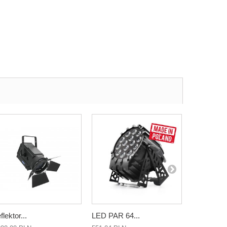
flektor...
LED PAR 64...
LED PAR 6