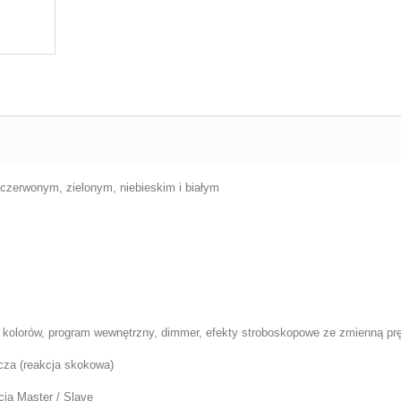
zerwonym, zielonym, niebieskim i białym
kolorów, program wewnętrzny, dimmer, efekty stroboskopowe ze zmienną p
cza (reakcja skokowa)
ją Master / Slave