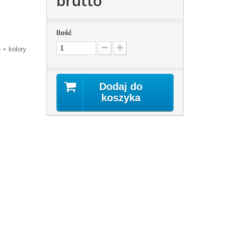
brutto
Ilość
e + kolory
Dodaj do
koszyka