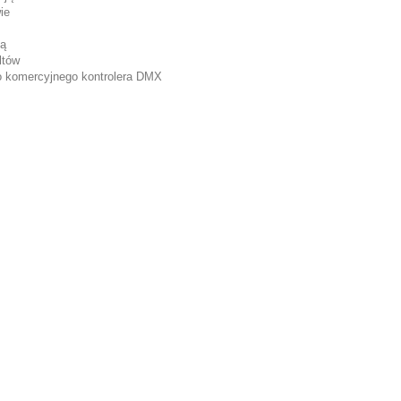
ie
ką
ltów
 komercyjnego kontrolera DMX