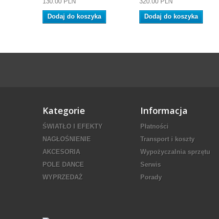
130.00 PLN
320.00 PLN
Dodaj do koszyka
Dodaj do koszyka
Kategorie
Informacja
ŚWIATŁO I EFEKTY
Płatności
NAGŁOŚNIENIE
Transport i koszty
AKCESORIA
Wypożyczalnia sprzętu
POLE DANCE
Serwis
WYPRZEDAŻ
Porady