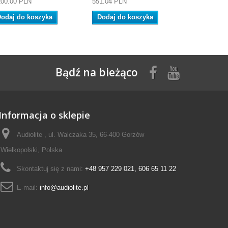
200.00 PLN
551.04 PLN
595.00 PLN
odaj do koszyka
Dodaj do koszyka
Dodaj do
Bądź na bieżąco
Informacja o sklepie
Audiolite , ul. Walczaka 35, 66-400 Gorzów
Wielkopolski, Polska
Skontaktuj się z nami:
+48 957 229 021, 606 65 11 22
E-mail:
info@audiolite.pl