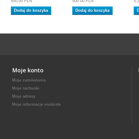
450.00 PLN
500.00 PLN
5,
Dodaj do koszyka
Dodaj do koszyka
D
Moje konto
Moje zamówienia
Moje rachunki
Moje adresy
Moje informacje osobiste