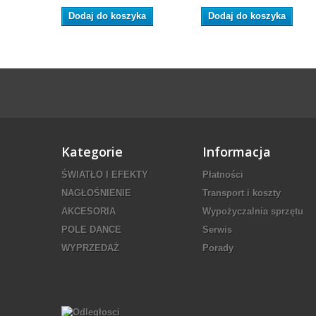
Dodaj do koszyka
Dodaj do koszyka
Kategorie
Informacja
ŚWIATŁO I EFEKTY
Płatności
NAGŁOŚNIENIE
Transport i koszty
AKCESORIA
Wypożyczalnia sprzętu
POLE DANCE
Serwis
WYPRZEDAŻ
Porady