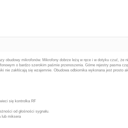
azy obudowy mikrofonów.
Mikrofony dobrze leżą w ręce i w dotyku czuć, że nie
fonowym o bardzo szerokim paśmie przenoszenia.
Górne rejestry pasma częs
iki nie zakłócają się wzajemnie.
Obudowa odbiornika wykonana jest prosto ale
wieci się kontrolka RF
leżności od głośności sygnału.
 lub miksera