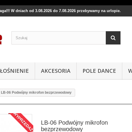
waga!!! W dniach od 3.08.2026 do 7.08.2026 przebywamy na urlopie.
ŁOŚNIENIE
AKCESORIA
POLE DANCE
W
LB-06 Podwójny mikrofon bezprzewodowy
WYPRZEDAŻ!
LB-06 Podwójny mikrofon
bezprzewodowy