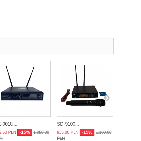
-001U...
SD-9100...
SK-8400...
-15%
-15%
2.50 PLN
1,050.00
935.00 PLN
1,100.00
2,975.00 P
N
PLN
3,500.00 P