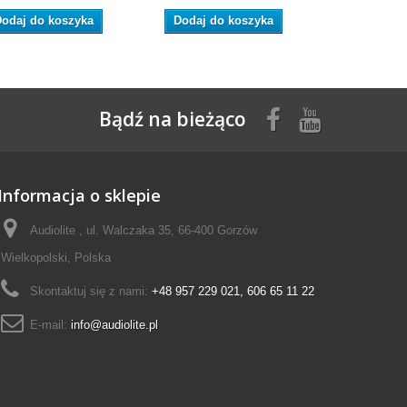
odaj do koszyka
Dodaj do koszyka
Dodaj do
Bądź na bieżąco
Informacja o sklepie
Audiolite , ul. Walczaka 35, 66-400 Gorzów
Wielkopolski, Polska
Skontaktuj się z nami:
+48 957 229 021, 606 65 11 22
E-mail:
info@audiolite.pl