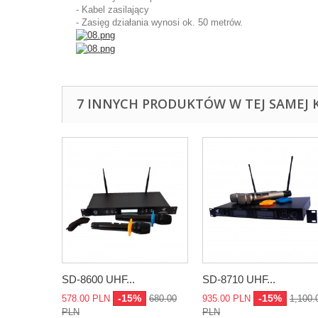
- Kabel zasilający
- Zasięg działania
wynosi ok. 50
metrów
.
7 INNYCH PRODUKTÓW W TEJ SAMEJ K
SD-8600 UHF...
SD-8710 UHF...
-15%
-15%
578.00 PLN
680.00
935.00 PLN
1,100.
PLN
PLN