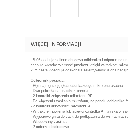
WIĘCEJ INFORMACJI
LB-06 cechuje solidna obudowa odbiornika
i odporne na ur
cechuje
wysoka
wierność przekazu
dzięki wkładkom mikro
kHz
Zestaw cechuje doskonała
selektywność
a oba nadajn
Odbiornik posiada:
- Płynną regulację głośności każdego mikrofonu osobno.
- Dwa pokrętła na przednim panelu.
- 2 kontrolki załączenia mikrofonu RF
- Po włączeniu zasilania mikrofonu, na panelu odbiornika ś
- 2 kontrolki aktywności mikrofonu AF
- W trakcie mówienia lub śpiewu kontrolka AF błyska w za
- Wyjściowe gniazdo Jack do podłączenia do wzmacniacza
- Wbudowany zasilacz
- 2 anteny teleskopowe