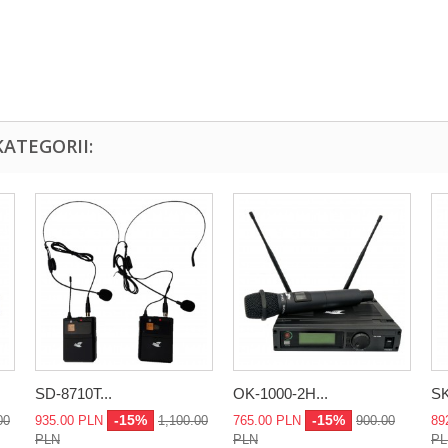
ATEGORII:
SD-8710T...
OK-1000-2H...
SK
-15%
-15%
00
935.00 PLN
1,100.00
765.00 PLN
900.00
89
PLN
PLN
PL