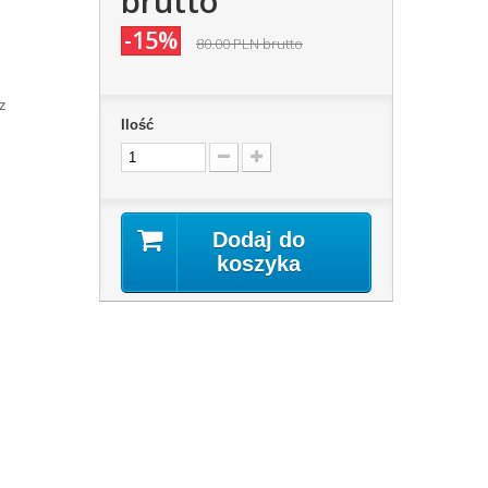
brutto
-15%
80.00 PLN
brutto
z
Ilość
Dodaj do
koszyka