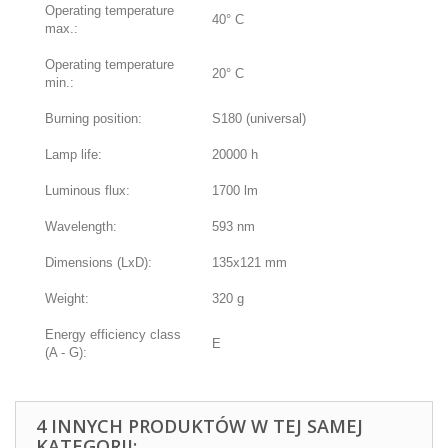
Operating temperature
40° C
max.:
Operating temperature
20° C
min.:
Burning position:
S180 (universal)
Lamp life:
20000 h
Luminous flux:
1700 lm
Wavelength:
593 nm
Dimensions (LxD):
135x121 mm
Weight:
320 g
Energy efficiency class
E
(A - G):
4 INNYCH PRODUKTÓW W TEJ SAMEJ
KATEGORII: