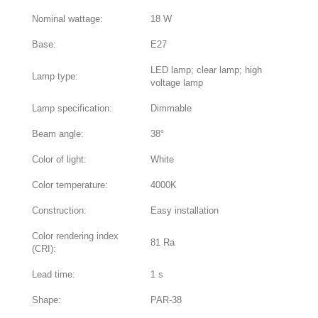
Nominal wattage:
18 W
Base:
E27
LED lamp; clear lamp; high
Lamp type:
voltage lamp
Lamp specification:
Dimmable
Beam angle:
38°
Color of light:
White
Color temperature:
4000K
Construction:
Easy installation
Color rendering index
81 Ra
(CRI):
Lead time:
1 s
Shape:
PAR-38