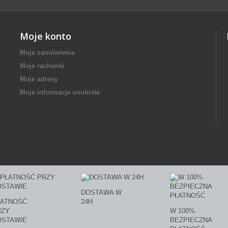
Moje konto
Moje zamówienia
Moje rachunki
Moje adresy
Moje informacje osobiste
DOSTAWA W
ŁATNOŚĆ
24H
RZY
W 100%
OSTAWIE
BEZPIECZNA