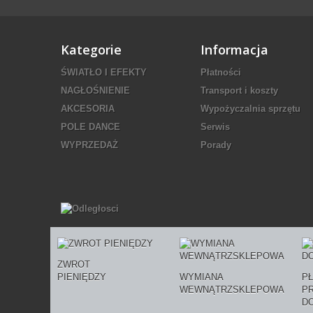
Kategorie
Informacja
ŚWIATŁO I EFEKTY
Płatności
NAGŁOŚNIENIE
Transport i koszty
AKCESORIA
Wypożyczalnia sprzętu
POLE DANCE
Serwis
WYPRZEDAŻ
Porady
ZWROT
PIENIĘDZY
WYMIANA
P
WEWNĄTRZSKLEPOWA
P
D