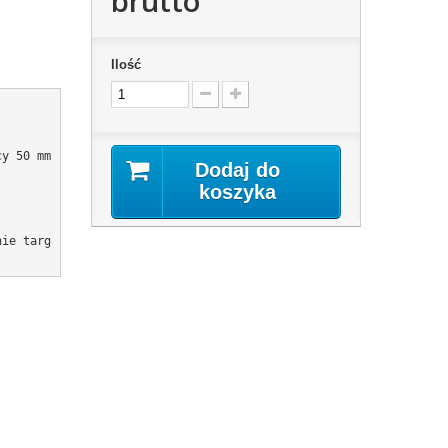
brutto
Ilość
y 50 mm

Dodaj do
koszyka
nie targ