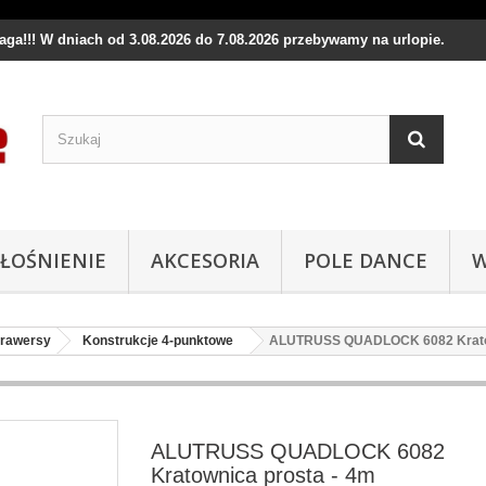
waga!!! W dniach od 3.08.2026 do 7.08.2026 przebywamy na urlopie.
ŁOŚNIENIE
AKCESORIA
POLE DANCE
W
trawersy
Konstrukcje 4-punktowe
ALUTRUSS QUADLOCK 6082 Kratow
ALUTRUSS QUADLOCK 6082
Kratownica prosta - 4m