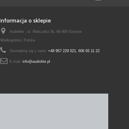
Informacja o sklepie
Audiolite , ul. Walczaka 35, 66-400 Gorzów
Wielkopolski, Polska
Skontaktuj się z nami:
+48 957 229 021, 606 65 11 22
E-mail:
info@audiolite.pl