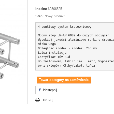
Indeks:
60306525
Stan:
Nowy produkt
4-punktowy system kratownicowy

Mocny stop EN-AW 6082 do dużych obciążeń

Wysokiej jakości aluminiowe rurki o średnic
Niska waga

Odległość środek - środek: 240 mm

Łatwa instalacja

Certyfikat TÜV Sud

Do zastosowań, takich jak: Teatr; Wyposaże
ów i sklepów; Kluby/szkoła tańca
Towar dostępny na zamówienie
Udostępnij
Drukuj