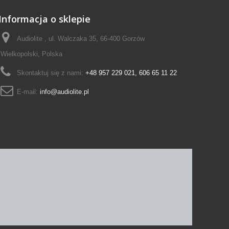
Informacja o sklepie
Audiolite , ul. Walczaka 35, 66-400 Gorzów
Wielkopolski, Polska
Skontaktuj się z nami:
+48 957 229 021, 606 65 11 22
E-mail:
info@audiolite.pl