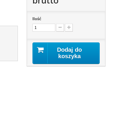
brutto
Ilość
Dodaj do
koszyka