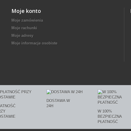
Moje konto
Moje zamówienia
Moje rachunki
Moje adresy
Moje informacje osobiste
DOSTAWA W
ŁATNOŚĆ
24H
RZY
W 100%
OSTAWIE
BEZPIECZNA
PŁATNOŚĆ