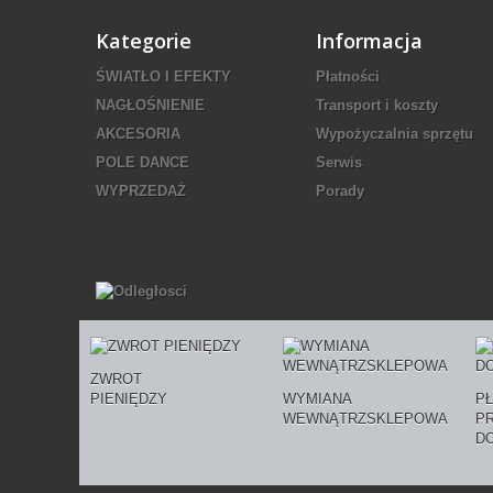
Kategorie
Informacja
ŚWIATŁO I EFEKTY
Płatności
NAGŁOŚNIENIE
Transport i koszty
AKCESORIA
Wypożyczalnia sprzętu
POLE DANCE
Serwis
WYPRZEDAŻ
Porady
ZWROT
PIENIĘDZY
WYMIANA
P
WEWNĄTRZSKLEPOWA
P
D