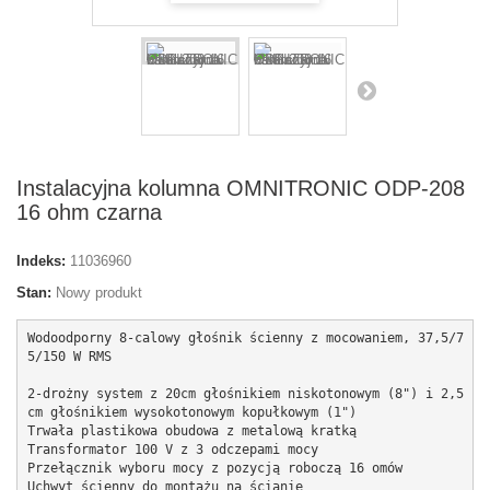
Instalacyjna kolumna OMNITRONIC ODP-208
16 ohm czarna
Indeks:
11036960
Stan:
Nowy produkt
Wodoodporny 8-calowy głośnik ścienny z mocowaniem, 37,5/7
5/150 W RMS

2-drożny system z 20cm głośnikiem niskotonowym (8") i 2,5
cm głośnikiem wysokotonowym kopułkowym (1")

Trwała plastikowa obudowa z metalową kratką

Transformator 100 V z 3 odczepami mocy

Przełącznik wyboru mocy z pozycją roboczą 16 omów

Uchwyt ścienny do montażu na ścianie
