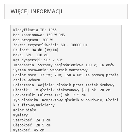
WIĘCEJ INFORMACJI
Klasyfikacja IP: IP65

Moc znamionowa: 150 W RMS

Moc programu: 300 W

Zakres częstotliwości: 60 - 18000 Hz

Czułość: 94 dB (1W/1m)

Maks. SPL: 116 dB

Kąt dyspersji: 90° x 50°

Impedancja: Systemy nagłośnieniowe 100 V; 16 omów

System mocowania: wspornik montażowy

Odbiór mocy: 37,5W; 70W; 150 W RMS za pomocą przełą
cznika wyboru

Połączenia: Wejście: głośnik przez zacisk śrubowy

Głośnik: 1 x głośnik niskotonowy (8") ok. 20 cm

Podkoszulki Calotte (1") ok. 2,5 cm

Typ głośnika: Kompaktowy głośnik w obudowie; Głośni
k sufitowy/naścienny

Kolor biały

Wymiary: 
Szerokość: 24,1 cm
Głębokość: 28,5 cm
Wysokość: 45 cm