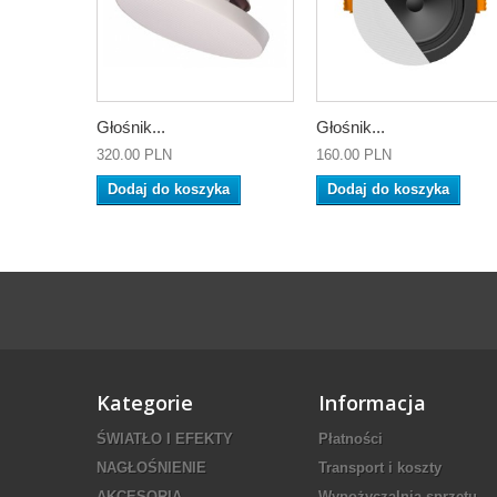
Głośnik...
Głośnik...
320.00 PLN
160.00 PLN
Dodaj do koszyka
Dodaj do koszyka
Kategorie
Informacja
ŚWIATŁO I EFEKTY
Płatności
NAGŁOŚNIENIE
Transport i koszty
AKCESORIA
Wypożyczalnia sprzętu