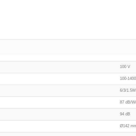
100 V
100-140
6/3/1.5W
87 dB/W
94 dB
Ø142 m