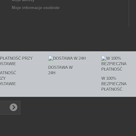
Moje informacje osobiste
DOSTAWA W
ŁATNOŚĆ
24H
RZY
W 100%
OSTAWIE
BEZPIECZNA
PŁATNOŚĆ