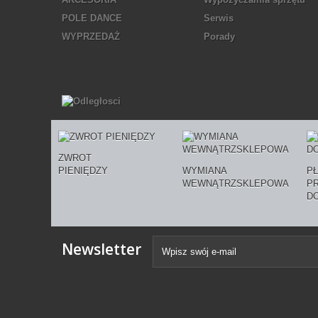
POLE DANCE
Serwis
WYPRZEDAŻ
Porady
ZWROT
PIENIĘDZY
WYMIANA
P
WEWNĄTRZSKLEPOWA
P
D
Newsletter