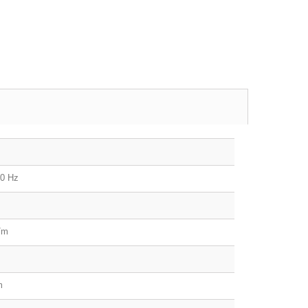
00 Hz
/m
m