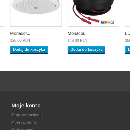
Monacor...
Monacor...
LD
126.00 PLN
149.00 PLN
35
Dodaj do koszyka
Dodaj do koszyka
D
Moje konto
Moje zamówienia
Moje rachunki
Moje adresy