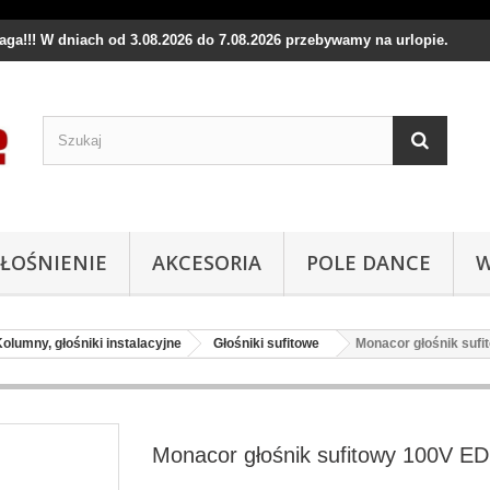
waga!!! W dniach od 3.08.2026 do 7.08.2026 przebywamy na urlopie.
ŁOŚNIENIE
AKCESORIA
POLE DANCE
W
olumny, głośniki instalacyjne
Głośniki sufitowe
Monacor głośnik suf
Monacor głośnik sufitowy 100V E