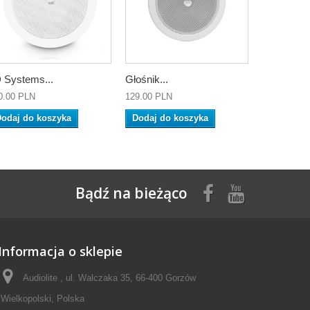
 Systems...
Głośnik...
0.00 PLN
129.00 PLN
odaj do koszyka
Dodaj do koszyka
Bądź na bieżąco
Informacja o sklepie
Audiolite , ul. Walczaka 35, 66-400 Gorzów
Wielkopolski, Polska