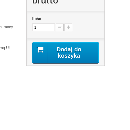
brutto
Ilość
ami mocy
rmą UL
Dodaj do
koszyka