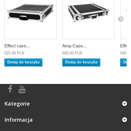
Effect case...
Amp Case...
Effect
525.00 PLN
600.00 PLN
500.0
Dodaj do koszyka
Dodaj do koszyka
Dod
Kategorie
Informacja