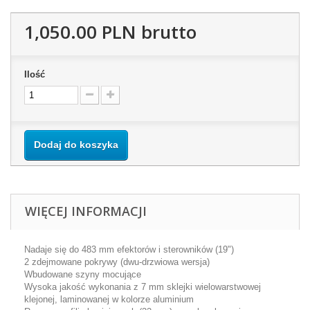
1,050.00 PLN
brutto
Ilość
Dodaj do koszyka
WIĘCEJ INFORMACJI
Nadaje się do
483 mm
efektorów
i sterowników
(19")
2
zdejmowane pokrywy
(dwu
-drzwiowa wersja
)
Wbudowane
szyny mocujące
Wysoka jakość wykonania
z
7 mm
sklejki
wielowarstwowej
klejonej,
laminowanej
w kolorze aluminium