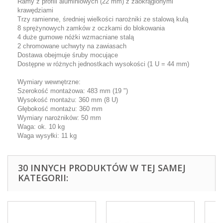
Ramy
z profili aluminiowych
(22 mm)
z zaokrąglonymi
krawędziami
Trzy
ramienne,
średniej wielkości
narożniki
ze stalową kulą
8
sprężynowych
zamków
z oczkami
do
blokowania
4 duże
gumowe nóżki
wzmacniane
stalą
2
chromowane
uchwyty
na zawiasach
Dostawa obejmuje
śruby mocujące
Dostępne w
różnych jednostkach
wysokości
(1
U =
44 mm
)
Wymiary wewnętrzne
:
Szerokość
montażowa
:
483
mm
(19 ")
Wysokość montażu
:
360
mm
(
8
U)
Głębokość montażu:
36
0 mm
Wymiary narożników
: 50
mm
Waga
: ok.
10
kg
Waga wysyłki:
11
kg
30 INNYCH PRODUKTÓW W TEJ SAMEJ
KATEGORII: