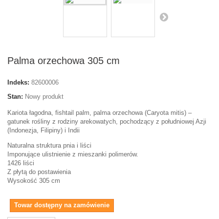
Palma orzechowa 305 cm
Indeks:
82600006
Stan:
Nowy produkt
Kariota łagodna, fishtail palm, palma orzechowa (Caryota mitis) –
gatunek rośliny z rodziny arekowatych, pochodzący z południowej Azji
(Indonezja, Filipiny) i Indii
Naturalna
struktura
pnia
i liści
Imponujące
ulistnienie
z
mieszanki
polimerów
.
1426
liści
Z
płytą
do postawienia
Wysokość
305 cm
Towar dostępny na zamówienie