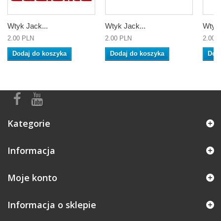
Wtyk Jack...
Wtyk Jack...
Wtyk 
2.00 PLN
2.00 PLN
2.00 
Dodaj do koszyka
Dodaj do koszyka
Dod
Kategorie
Informacja
Moje konto
Informacja o sklepie