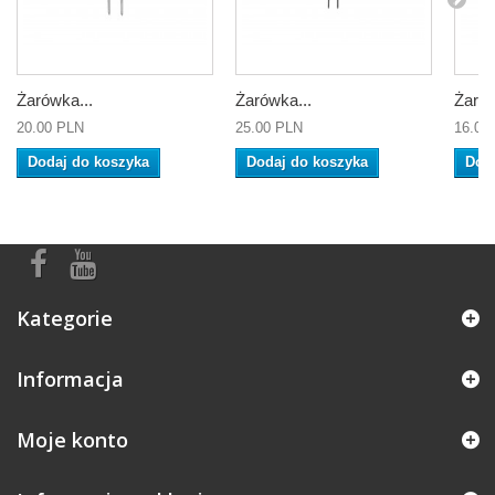
Żarówka...
Żarówka...
Żarów
20.00 PLN
25.00 PLN
16.00
Dodaj do koszyka
Dodaj do koszyka
Dod
Kategorie
Informacja
Moje konto