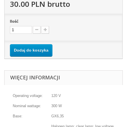
30.00 PLN
brutto
Ilość
Dodaj do koszyka
WIĘCEJ INFORMACJI
Operating voltage:
120 V
Nominal wattage:
300 W
Base:
GX6,35
Halogen lamp; clear lamp; low voltage