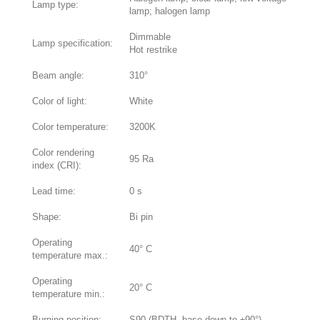
Lamp type:
lamp; halogen lamp
Dimmable
Lamp specification:
Hot restrike
Beam angle:
310°
Color of light:
White
Color temperature:
3200K
Color rendering
95 Ra
index (CRI):
Lead time:
0 s
Shape:
Bi pin
Operating
40° C
temperature max.:
Operating
20° C
temperature min.:
Burning position:
S90 (BDTH, base down to ±90°)