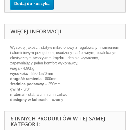
Dodaj do koszyka
WIĘCEJ INFORMACJI
Wysokiej jakości, statyw mikrofonowy z regulowanym ramieniem
i aluminiowym przegubem, osadzony na żeliwnym, powlekanym
elastycznym tworzywem krążku. Idealnie wyważony,
zapewniający pełen komfort wykonawcy.
waga
- 4,90kg
wysokość
- 880-1570mm
długość ramienia
- 800mm
średnica podstawy
– 250mm
gwint
- 3/8”
materiał
- stal, aluminium i żeliwo
dostępny w kolorach
– czarny
6 INNYCH PRODUKTÓW W TEJ SAMEJ
KATEGORII: