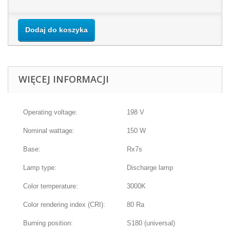
Dodaj do koszyka
WIĘCEJ INFORMACJI
Operating voltage:
198 V
Nominal wattage:
150 W
Base:
Rx7s
Lamp type:
Discharge lamp
Color temperature:
3000K
Color rendering index (CRI):
80 Ra
Burning position:
S180 (universal)