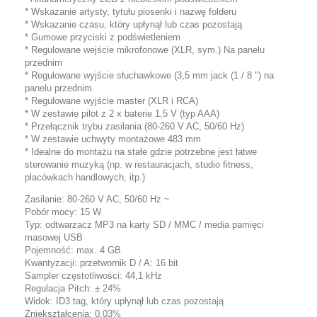
* Wskazanie artysty, tytułu piosenki i nazwę folderu
* Wskazanie czasu, który upłynął lub czas pozostają
* Gumowe przyciski z podświetleniem
* Regulowane wejście mikrofonowe (XLR, sym.) Na panelu
przednim
* Regulowane wyjście słuchawkowe (3,5 mm jack (1 / 8 ") na
panelu przednim
* Regulowane wyjście master (XLR i RCA)
* W zestawie pilot z 2 x baterie 1,5 V (typ AAA)
* Przełącznik trybu zasilania (80-260 V AC, 50/60 Hz)
* W zestawie uchwyty montażowe 483 mm
* Idealne do montażu na stałe gdzie potrzebne jest łatwe
sterowanie muzyką (np. w restauracjach, studio fitness,
placówkach handlowych, itp.)
Zasilanie: 80-260 V AC, 50/60 Hz ~
Pobór mocy: 15 W
Typ: odtwarzacz MP3 na karty SD / MMC / media pamięci
masowej USB
Pojemność: max. 4 GB
Kwantyzacji: przetwornik D / A: 16 bit
Sampler częstotliwości: 44,1 kHz
Regulacja Pitch: ± 24%
Widok: ID3 tag, który upłynął lub czas pozostają
Zniekształcenia: 0,03%