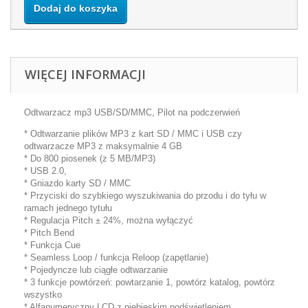
Dodaj do koszyka
WIĘCEJ INFORMACJI
Odtwarzacz mp3 USB/SD/MMC, Pilot na podczerwień
* Odtwarzanie plików MP3 z kart SD / MMC i USB czy
odtwarzacze MP3 z maksymalnie 4 GB
* Do 800 piosenek (z 5 MB/MP3)
* USB 2.0,
* Gniazdo karty SD / MMC
* Przyciski do szybkiego wyszukiwania do przodu i do tyłu w
ramach jednego tytułu
* Regulacja Pitch ± 24%, można wyłączyć
* Pitch Bend
* Funkcja Cue
* Seamless Loop / funkcja Reloop (zapętlanie)
* Pojedyncze lub ciągłe odtwarzanie
* 3 funkcje powtórzeń: powtarzanie 1, powtórz katalog, powtórz
wszystko
* Alfanumeryczny LCD z niebieskim podświetleniem