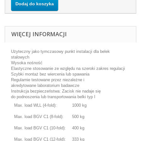
Dodaj do koszyka
WIĘCEJ INFORMACJI
Użyteczny jako
tymczasowy punkt
instalacji dla
belek
stalowych
Wysoka
nośność
Elastyczne stosowanie
ze względu na
szeroki zakres regulacji
Szybki montaż
bez wiercenia
lub spawania
Regularnie testowane
przez niezależne
i
akredytowane
laboratorium badawcze
Instrukcja bezpieczeństwa:
Zacisk
nie nadaje się
do
podnoszenia
lub transportowania
belki typ I
Max. load WLL (4-fold):
1000 kg
Max. load BGV C1 (8-fold):
500 kg
Max. load BGV C1 (10-fold):
400 kg
Max. load BGV C1 (12-fold):
333 kg