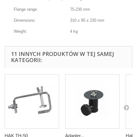
Flange range:
75-230 mm
Dimensions:
310 x 85 x 230 mm
Weight:
4 kg
11 INNYCH PRODUKTÓW W TEJ SAMEJ
KATEGORII:
HAK TH-50
Adapter...
Hak o