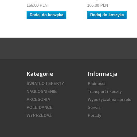
166.00 PLN
166.00 PLN
Dodaj do koszyka
Dodaj do koszyka
Kategorie
Informacja
ŚWIATŁO I EFEKTY
Płatności
NAGŁOŚNIENIE
Transport i koszty
AKCESORIA
Wypożyczalnia sprzętu
POLE DANCE
Serwis
WYPRZEDAŻ
Porady