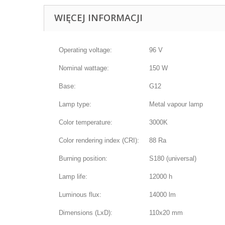
WIĘCEJ INFORMACJI
Operating voltage:
96 V
Nominal wattage:
150 W
Base:
G12
Lamp type:
Metal vapour lamp
Color temperature:
3000K
Color rendering index (CRI):
88 Ra
Burning position:
S180 (universal)
Lamp life:
12000 h
Luminous flux:
14000 lm
Dimensions (LxD):
110x20 mm