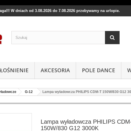
waga!!! W dniach od 3.08.2026 do 7.08.2026 przebywamy na urlopie.
ŁOŚNIENIE
AKCESORIA
POLE DANCE
W
yładowcze
G-12
Lampa wyładowcza PHILIPS CDM-T 150W/830 G12 3
Lampa wyładowcza PHILIPS CDM
150W/830 G12 3000K