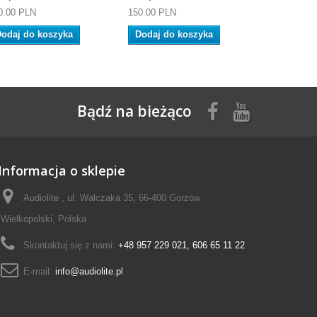
0.00 PLN
150.00 PLN
190.00 PLN
odaj do koszyka
Dodaj do koszyka
Dodaj do
Bądź na bieżąco
Informacja o sklepie
Audiolite , ul. Walczaka 35, 66-400 Gorzów
Wielkopolski, Polska
Skontaktuj się z nami:
+48 957 229 021, 606 65 11 22
E-mail:
info@audiolite.pl