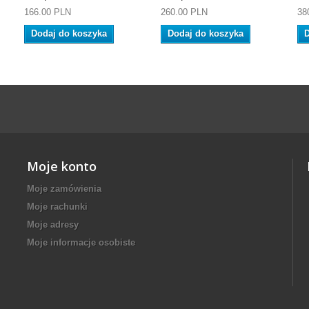
166.00 PLN
260.00 PLN
38
Dodaj do koszyka
Dodaj do koszyka
D
Moje konto
Moje zamówienia
Moje rachunki
Moje adresy
Moje informacje osobiste