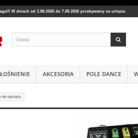
waga!!! W dniach od 3.08.2026 do 7.08.2026 przebywamy na urlopie.
ŁOŚNIENIE
AKCESORIA
POLE DANCE
W
e do sprzętu