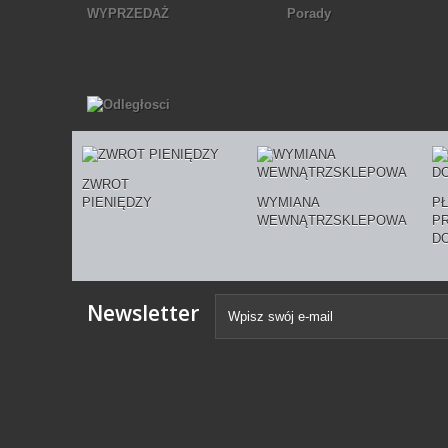
WYPRZEDAŻ
Porady
ZWROT
PIENIĘDZY
WYMIANA
P
WEWNĄTRZSKLEPOWA
P
D
Newsletter