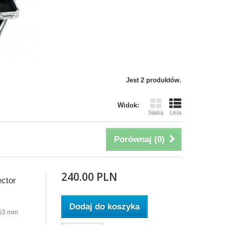
Jest 2 produktów.
Widok:
Siatka
Lista
Porównaj (
0
)
240.00 PLN
ector
Dodaj do koszyka
x53 mm