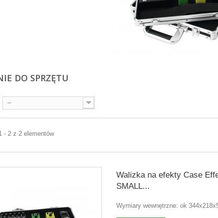
NIE DO SPRZĘTU
--
1 - 2 z 2 elementów
Walizka na efekty Case Eff
SMALL...
Wymiary wewnętrzne: ok 344x218