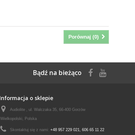
Porównaj (
0
)
Bądź na bieżąco
Informacja o sklepie
Audiolite , ul. Walczaka 35, 66-400 Gorzów
Wielkopolski, Polska
Skontaktuj się z nami:
+48 957 229 021, 606 65 11 22