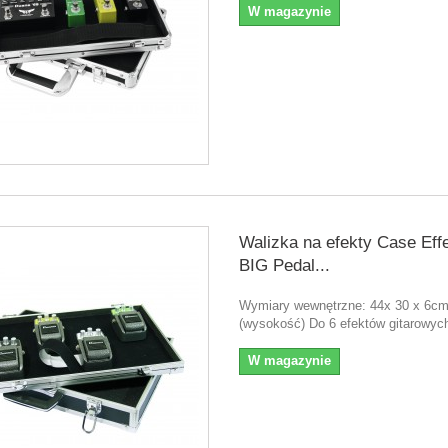
W magazynie
Walizka na efekty Case Eff
BIG Pedal...
Wymiary wewnętrzne: 44x 30 x 6c
(wysokość) Do 6 efektów gitarowyc
W magazynie