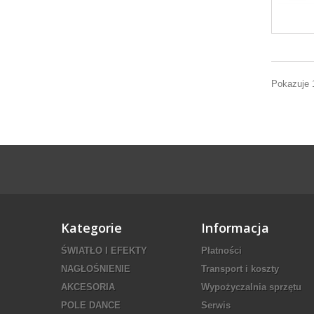
Pokazuje 
Kategorie
Informacja
ŚWIATŁO I EFEKTY
Płatności
NAGŁOŚNIENIE
Transport i koszty
AKCESORIA
Wypożyczalnia sprzętu
POLE DANCE
Serwis