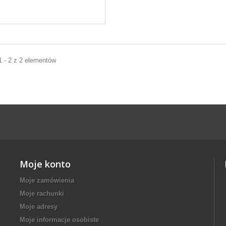
1 - 2 z 2 elementów
Moje konto
Moje zamówienia
Moje rachunki
Moje adresy
Moje informacje osobiste