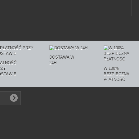
DOSTAWA W
ŁATNOŚĆ
24H
RZY
W 100%
OSTAWIE
BEZPIECZNA
PŁATNOŚĆ